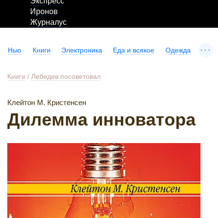
Экспресс
Иронов
Журналус
...
Нью
Книги
Электроника
Еда и всякое
Одежда
Книги
/
Лебедев посоветовал
Клейтон М. Кристенсен
Дилемма инноватора