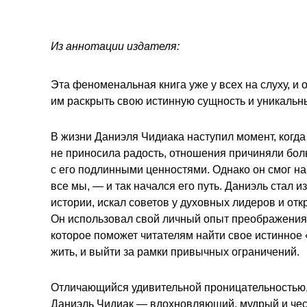
Из аннотации издателя:
Эта феноменальная книга уже у всех на слуху, и
им раскрыть свою истинную сущность и уникальн
В жизни Даниэля Чидиака наступил момент, когда о
не приносила радость, отношения причиняли боль
с его подлинными ценностями. Однако он смог н
все мы, — и так начался его путь. Даниэль стал 
истории, искал советов у духовных лидеров и отк
Он использовал свой личный опыт преображения,
которое поможет читателям найти свое истинное «
жить, и выйти за рамки привычных ограничений.
Отличающийся удивительной проницательностью, 
Даниэль Чидиак — вдохновляющий, мудрый и чес