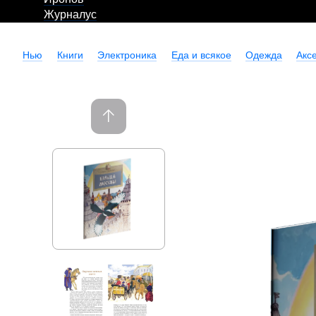
Журналус
Нью
Книги
Электроника
Еда и всякое
Одежда
Акс