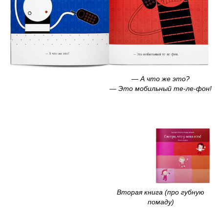
— А что же это?
— Это мобильный
те-ле-фон!
Вторая книга (про губную
помаду)