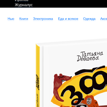
Журналус
Нью
Книги
Электроника
Еда и всякое
Одежда
Акс