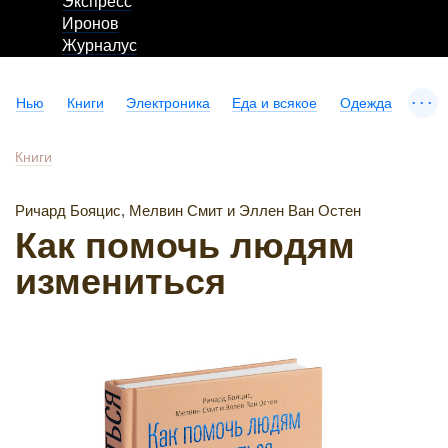
Экспресс
Иронов
Журналус
...
Нью
Книги
Электроника
Еда и всякое
Одежда
Книги
Ричард Бояцис, Мелвин Смит и Эллен Ван Остен
Как помочь людям
измениться