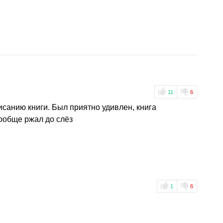
11
6
санию книги. Был приятно удивлен, книга
ообще ржал до слёз
1
6