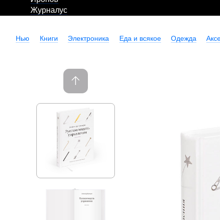
Журналус
Нью
Книги
Электроника
Еда и всякое
Одежда
Акс