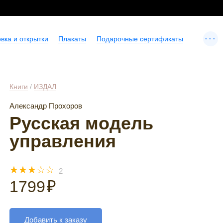
...
вка и открытки
Плакаты
Подарочные сертификаты
Книги
/
ИЗДАЛ
Александр Прохоров
Русская модель
управления
☆
☆
☆
☆
☆
2
1799
₽
Добавить к заказу