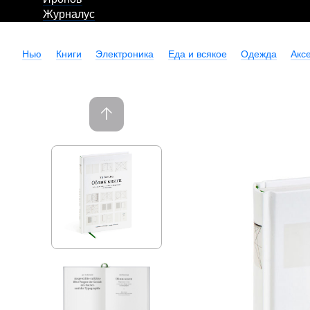
Журналус
Нью
Книги
Электроника
Еда и всякое
Одежда
Акс