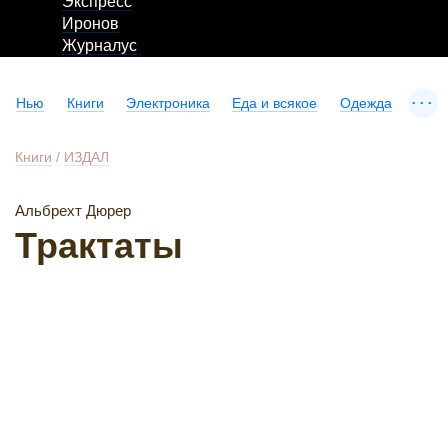
Экспресс
Иронов
Журналус
...
Нью
Книги
Электроника
Еда и всякое
Одежда
Книги
/
ИЗДАЛ
Альбрехт Дюрер
Трактаты