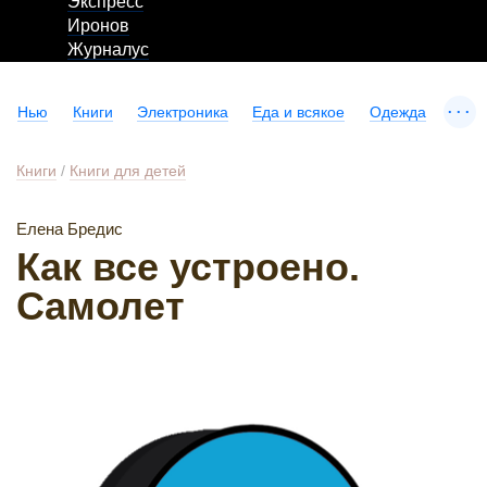
Экспресс
Иронов
Журналус
...
Нью
Книги
Электроника
Еда и всякое
Одежда
Книги
/
Книги для детей
Елена Бредис
Как все устроено.
Самолет