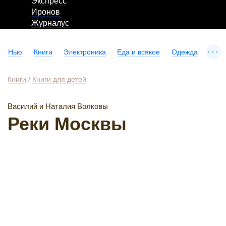
Экспресс
Иронов
Журналус
...
Нью
Книги
Электроника
Еда и всякое
Одежда
Книги
/
Книги для детей
Василий и Наталия Волковы
Реки Москвы