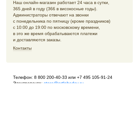
Наш онлайн-магазин работает 24 часа в сутки,
365 дней в году (366 в високосные годы).
Администраторы отвечают на звонки
с понедельника по пятницу (кроме праздников)
с 10:00 до 19:00 по московскому времени,
в это же время обрабатываются платежи
и доставляются заказы.
Контакты
Телефон:
8 800 200-40-33
или
+7 495 105-91-24
Электропочта:
store@artlebedev.ru
Телеграм-бот:
t.me/ALSStoreBot
Оптовикам
и распространителям:
sales@artlebedev.ru
Русский
|
English
© 1995–2026
Студия Артемия Лебедева