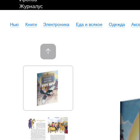
Журналус
Нью
Книги
Электроника
Еда и всякое
Одежда
Акс