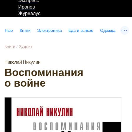
Экспресс
Иронов
Журналус
...
Нью
Книги
Электроника
Еда и всякое
Одежда
Книги
/
Худлит
Николай Никулин
Воспоминания
о войне