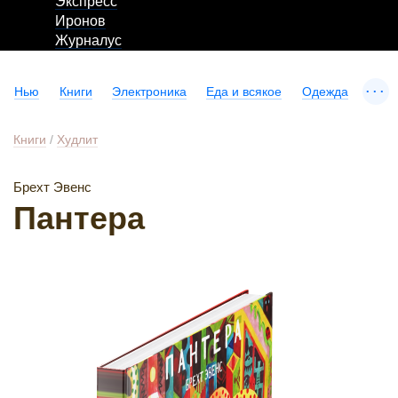
Экспресс
Иронов
Журналус
...
Нью
Книги
Электроника
Еда и всякое
Одежда
Книги
/
Худлит
Брехт Эвенс
Пантера