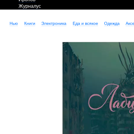
Журналус
Нью
Книги
Электроника
Еда и всякое
Одежда
Акс