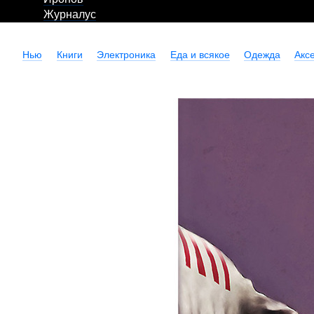
Журналус
Нью
Книги
Электроника
Еда и всякое
Одежда
Акс