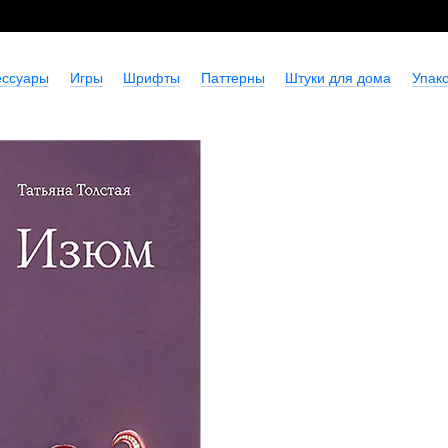
ессуары
Игры
Шрифты
Паттерны
Штуки для дома
Упако