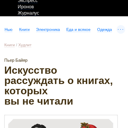
Экспресс
Иронов
Журналус
...
Нью
Книги
Электроника
Еда и всякое
Одежда
Книги
/
Худлит
Пьер Байяр
Искусство
рассуждать о книгах,
которых
вы не читали