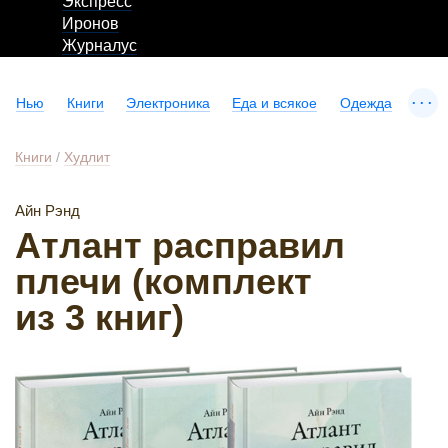
Экспресс
Иронов
Журналус
...
Нью
Книги
Электроника
Еда и всякое
Одежда
Книги
/
Худлит
Айн Рэнд
Атлант расправил
плечи (комплект
из 3 книг)