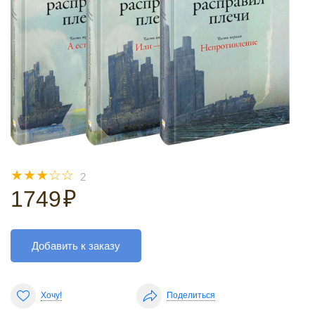
☆
☆
☆
☆
☆
2
1749
₽
Добавить к заказу
Хочу!
Поделиться