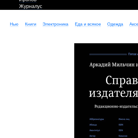
Журналус
Нью
Книги
Электроника
Еда и всякое
Одежда
Акс