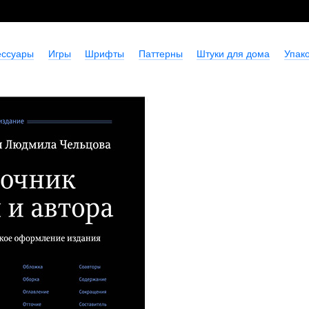
ессуары
Игры
Шрифты
Паттерны
Штуки для дома
Упако