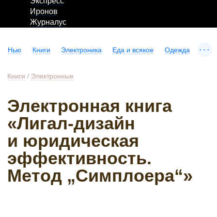
Экспресс
Иронов
Журналус
...
Нью
Книги
Электроника
Еда и всякое
Одежда
Книги
/
Электронные
Электронная книга
«Лигал-дизайн
и юридическая
эффективность.
Метод „Симплоера“»