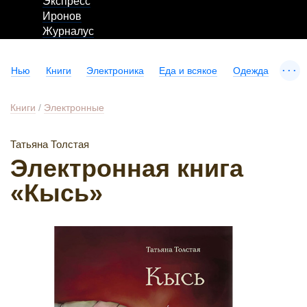
Экспресс
Иронов
Журналус
...
Нью
Книги
Электроника
Еда и всякое
Одежда
Книги
/
Электронные
Татьяна Толстая
Электронная книга
«Кысь»