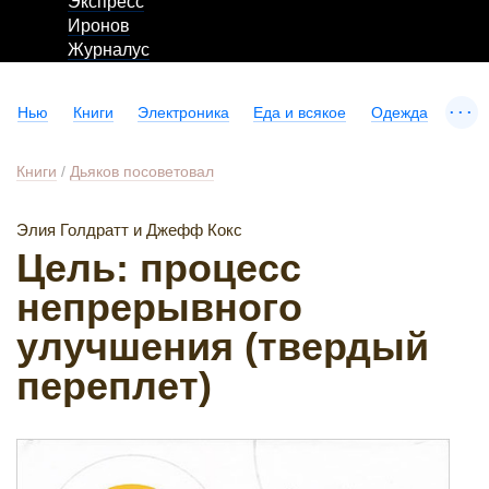
Экспресс
Иронов
Журналус
...
Нью
Книги
Электроника
Еда и всякое
Одежда
Книги
/
Дьяков посоветовал
Элия Голдратт и Джефф Кокс
Цель: процесс
непрерывного
улучшения (твердый
переплет)