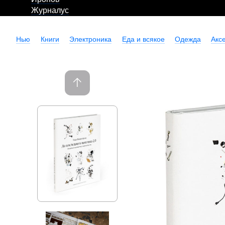
Журналус
Нью
Книги
Электроника
Еда и всякое
Одежда
Акс