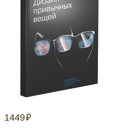
1449
₽