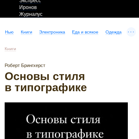
Экспресс
Иронов
Журналус
...
Нью
Книги
Электроника
Еда и всякое
Одежда
Книги
Роберт Брингхерст
Основы стиля
в типографике