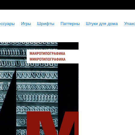
ессуары
Игры
Шрифты
Паттерны
Штуки для дома
Упако