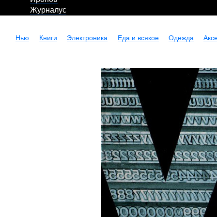
Журналус
Нью
Книги
Электроника
Еда и всякое
Одежда
Акс