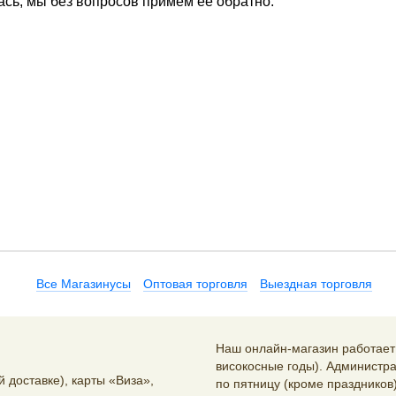
ась, мы без вопросов примем ее обратно.
Все Магазинусы
Оптовая торговля
Выездная торговля
Наш онлайн-магазин работает 2
високосные годы). Администра
 доставке), карты «Виза»,
по пятницу (кроме праздников)