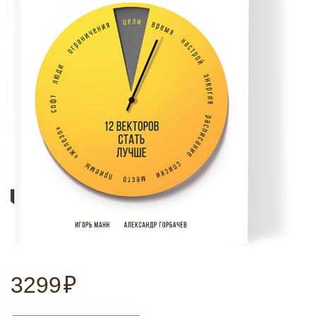
3299
₽