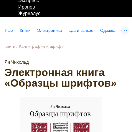
Экспресс
Иронов
Журналус
...
Нью
Книги
Электроника
Еда и всякое
Одежда
Книги
/
Каллиграфия и шрифт
Ян Чихольд
Электронная книга
«Образцы шрифтов»