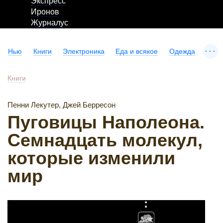
Экспресс
Иронов
Журналус
...
Нью
Книги
Электроника
Еда и всякое
Одежда
Книги
Пенни Лекутер, Джей Берресон
Пуговицы Наполеона.
Семнадцать молекул,
которые изменили
мир