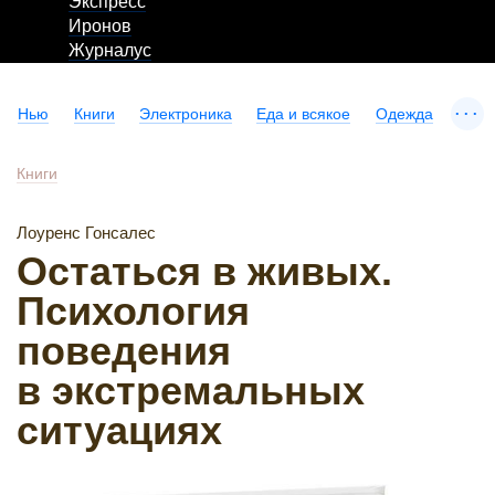
Экспресс
Иронов
Журналус
...
Нью
Книги
Электроника
Еда и всякое
Одежда
Книги
Лоуренс Гонсалес
Остаться в живых.
Психология
поведения
в экстремальных
ситуациях