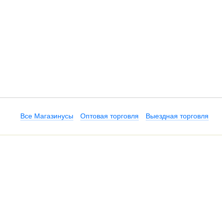
Все Магазинусы
Оптовая торговля
Выездная торговля
Наш онлайн-магазин работает 2
високосные годы). Администра
 доставке), карты «Виза»,
по пятницу (кроме праздников)
оды.
в это же время обрабатываютс
Контакты