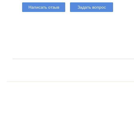
Написать отзыв
Задать вопрос
Принимаем к оплате наличные (при самовывозе и курьерской
«Мастеркард» и «Мир», «Юмани», а также банковские перев
Заказ
,
доставка
и
оплата
Защита личных данных