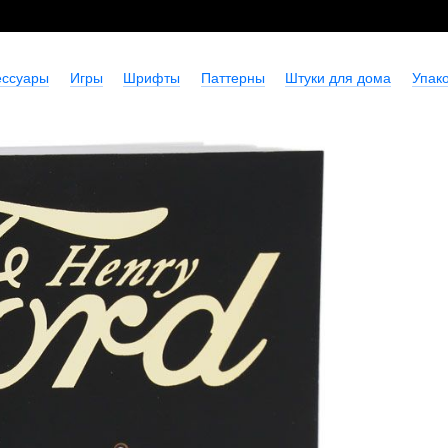
ессуары
Игры
Шрифты
Паттерны
Штуки для дома
Упако