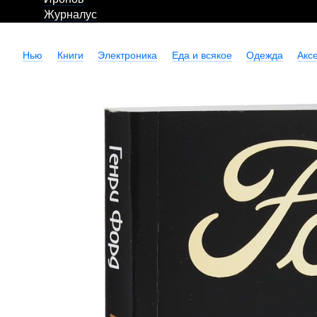
Журналус
Нью
Книги
Электроника
Еда и всякое
Одежда
Акс