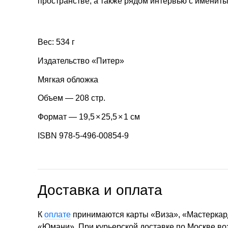
пространстве, а также рядом интервью с именит
Вес: 534 г
Издательство «Питер»
Мягкая обложка
Объем — 208 стр.
Формат — 19,5
×
25,5
×
1 см
ISBN 978-5-496-00854-9
Доставка и оплата
К
оплате
принимаются карты «Виза», «Мастеркар
«Юмани». При курьерской доставке по Москве в