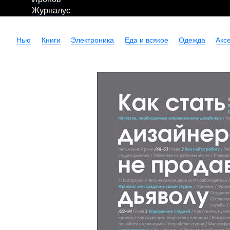
Журналус
Нью
Книги
Электроника
Еда и всякое
Одежда
Акс