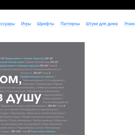
ессуары
Игры
Шрифты
Паттерны
Штуки для дома
Упако