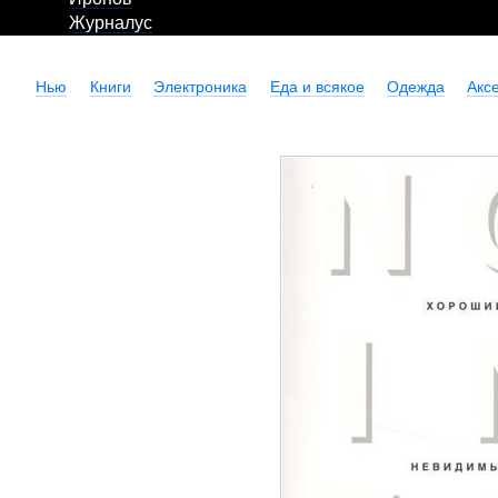
Журналус
Нью
Книги
Электроника
Еда и всякое
Одежда
Акс