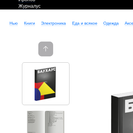
Журналус
Нью
Книги
Электроника
Еда и всякое
Одежда
Акс