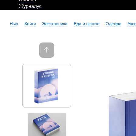
Журналус
Нью
Книги
Электроника
Еда и всякое
Одежда
Акс