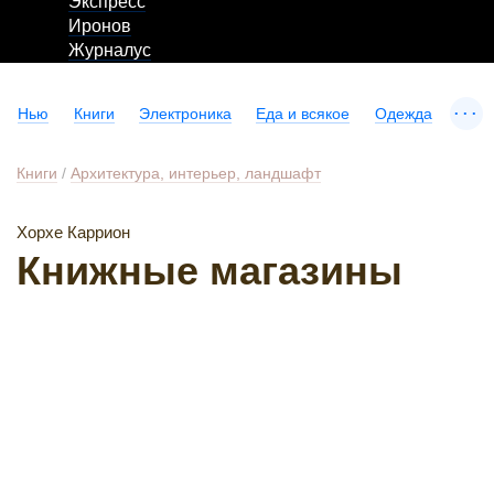
Экспресс
Иронов
Журналус
...
Нью
Книги
Электроника
Еда и всякое
Одежда
Книги
/
Архитектура, интерьер, ландшафт
Хорхе Каррион
Книжные магазины