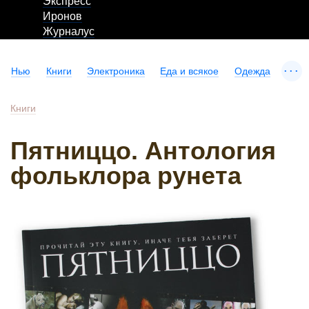
Экспресс
Иронов
Журналус
...
Нью
Книги
Электроника
Еда и всякое
Одежда
Книги
Пятниццо. Антология
фольклора рунета