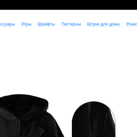
ессуары
Игры
Шрифты
Паттерны
Штуки для дома
Упако