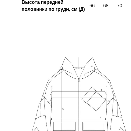
Высота передней
66
68
70
половинки по груди, см (Д)