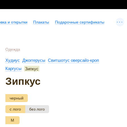
...
вка и открытки
Плакаты
Подарочные сертификаты
Одежда
Худиус
Джоггерусы
Свитшотус оверсайз-кроп
Каргусы
Зипкус
Зипкус
черный
с лого
без лого
M