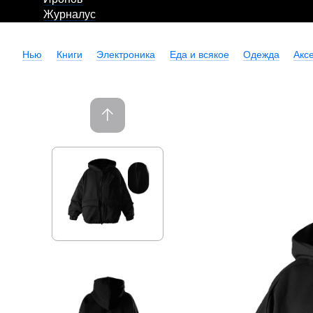
Журналус
Нью
Книги
Электроника
Еда и всякое
Одежда
Акс