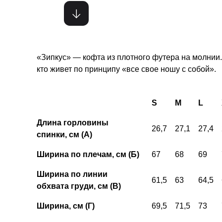
«Зипкус» — кофта из плотного футера на молнии
кто живет по принципу «все свое ношу с собой».
S
M
L
Длина горловины
26,7
27,1
27,4
спинки, см (А)
Ширина по плечам, см (Б)
67
68
69
Ширина по линии
61,5
63
64,5
обхвата груди, см (В)
Ширина, см (Г)
69,5
71,5
73