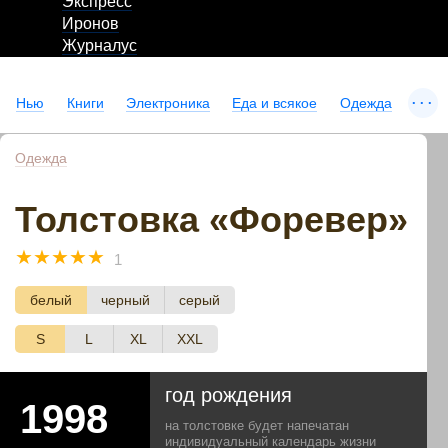
Экспресс
Иронов
Журналус
...
Нью
Книги
Электроника
Еда и всякое
Одежда
Одежда
Толстовка «Форевер»
☆
☆
☆
☆
☆
1
белый
черный
серый
S
L
XL
XXL
год рождения
на толстовке будет напечатан
индивидуальный календарь жизни