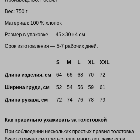
Вес: 750 г
Материал: 100 % хлопок
Размер в упаковке — 45
×
30
×
4 см
Срок изготовления — 5-7 рабочих дней.
S
M
L
XL
XXL
Длина изделия, см
64
66
68
70
72
Ширина груди, см
52
54
56
59
61
Длина рукава, см
72
74
76
78
79
Как правильно ухаживать за толстовкой
При соблюдении нескольких простых правил толстовка
будет отлично смотреться еще много лет, даже если