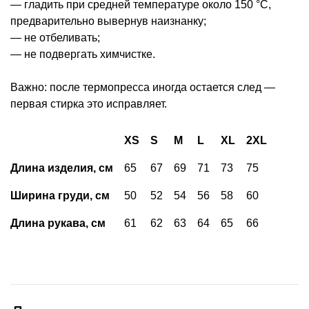
— гладить при средней температуре около 150 °С,
предварительно вывернув наизнанку;
— не отбеливать;
— не подвергать химчистке.
Важно: после термопресса иногда остается след —
первая стирка это исправляет.
XS
S
M
L
XL
2XL
Длина изделия, см
65
67
69
71
73
75
Ширина груди, см
50
52
54
56
58
60
Длина рукава, см
61
62
63
64
65
66