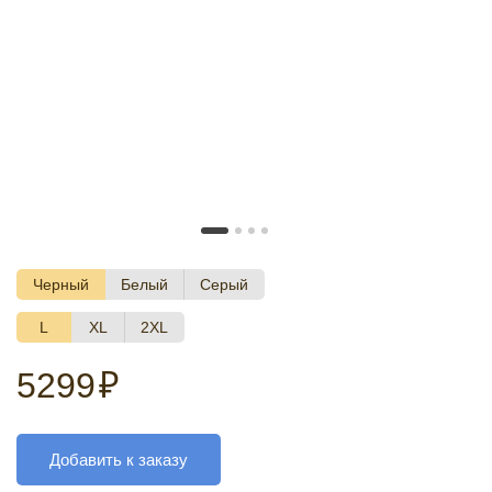
Черный
Белый
Серый
L
XL
2XL
5299
₽
Добавить к заказу