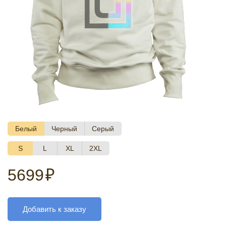
Белый
Черный
Серый
S
L
XL
2XL
5699
₽
Добавить к заказу