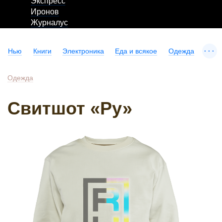
Экспресс
Иронов
Журналус
...
Нью
Книги
Электроника
Еда и всякое
Одежда
Одежда
Свитшот «Ру»