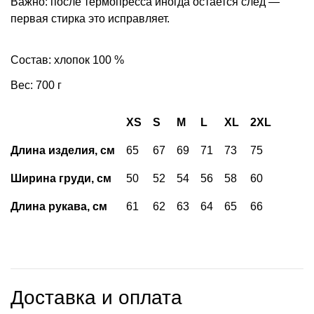
Важно: после термопресса иногда остается след —
первая стирка это исправляет.
Состав: хлопок 100 %
Вес: 700 г
XS
S
M
L
XL
2XL
Длина изделия, см
65
67
69
71
73
75
Ширина груди, см
50
52
54
56
58
60
Длина рукава, см
61
62
63
64
65
66
Доставка и оплата