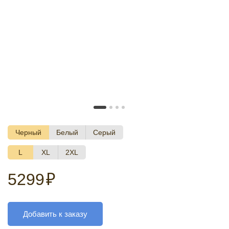
Черный
Белый
Серый
L
XL
2XL
5299
₽
Добавить к заказу