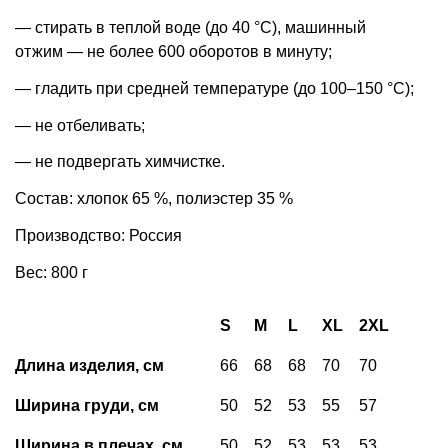
— стирать в теплой воде (до 40 °С), машинный
отжим — не более 600 оборотов в минуту;
— гладить при средней температуре (до 100–150 °С);
— не отбеливать;
— не подвергать химчистке.
Состав: хлопок 65 %, полиэстер 35 %
Производство: Россия
Вес: 800 г
S
M
L
XL
2XL
Длина изделия, см
66
68
68
70
70
Ширина груди, см
50
52
53
55
57
Ширина в плечах, см
50
52
53
53
53