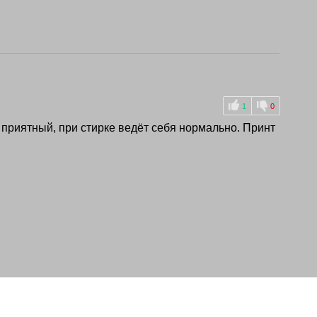
1
0
 приятный, при стирке ведёт себя нормально. Принт