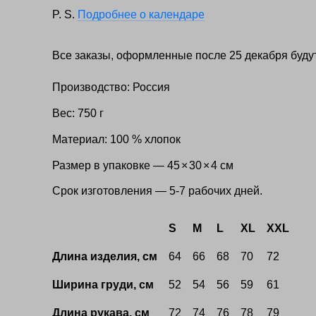
P. S.
Подробнее о календаре
Все заказы, оформленные после 25 декабря буду
Производство: Россия
Вес: 750 г
Материал: 100 % хлопок
Размер в упаковке — 45
×
30
×
4 см
Срок изготовления — 5-7 рабочих дней.
S
M
L
XL
XXL
Длина изделия, см
64
66
68
70
72
Ширина груди, см
52
54
56
59
61
Длина рукава, см
72
74
76
78
79