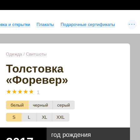
...
вка и открытки
Плакаты
Подарочные сертификаты
Одежда
/
Свитшоты
Толстовка
«Форевер»
☆
☆
☆
☆
☆
1
белый
черный
серый
S
L
XL
XXL
год рождения