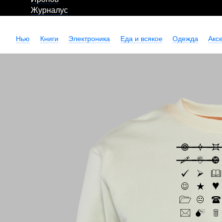
Журналус
Нью
Книги
Электроника
Еда и всякое
Одежда
Акс