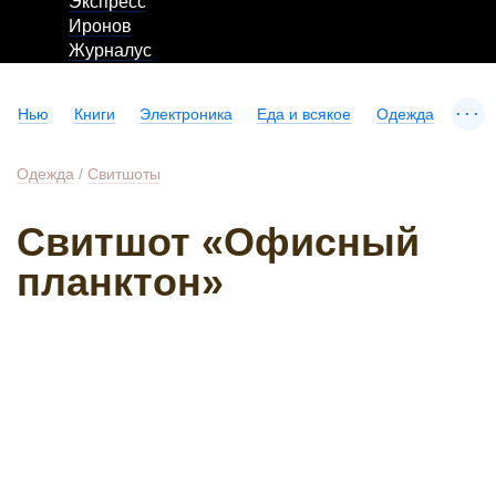
Экспресс
Иронов
Журналус
...
Нью
Книги
Электроника
Еда и всякое
Одежда
Одежда
/
Свитшоты
Свитшот «Офисный
планктон»