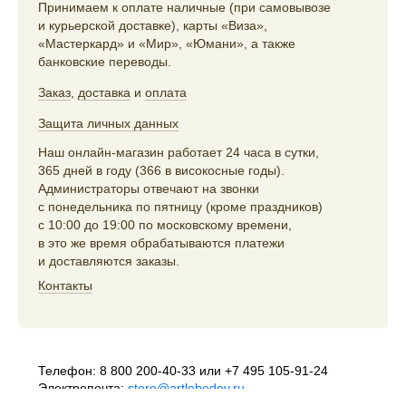
Принимаем к оплате наличные (при самовывозе
и курьерской доставке), карты «Виза»,
«Мастеркард» и «Мир», «Юмани», а также
банковские переводы.
Заказ
,
доставка
и
оплата
Защита личных данных
Наш онлайн-магазин работает 24 часа в сутки,
365 дней в году (366 в високосные годы).
Администраторы отвечают на звонки
с понедельника по пятницу (кроме праздников)
с 10:00 до 19:00 по московскому времени,
в это же время обрабатываются платежи
и доставляются заказы.
Контакты
Телефон:
8 800 200-40-33
или
+7 495 105-91-24
Электропочта:
store@artlebedev.ru
Телеграм-бот:
t.me/ALSStoreBot