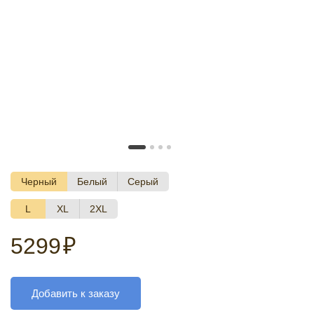
Черный
Белый
Серый
L
XL
2XL
5299
₽
Добавить к заказу