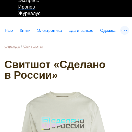
Экспресс
Иронов
Журналус
...
Нью
Книги
Электроника
Еда и всякое
Одежда
Одежда
/
Свитшоты
Свитшот «Сделано
в России»