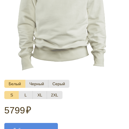
Белый
Черный
Серый
S
L
XL
2XL
5799
₽