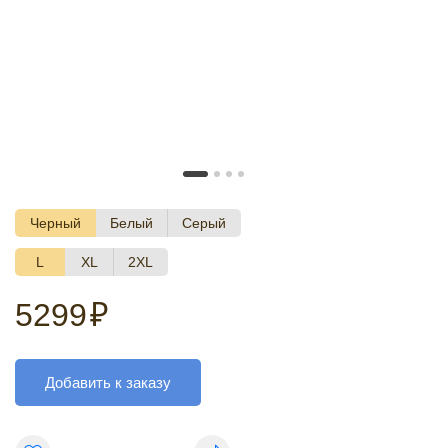
Черный
Белый
Серый
L
XL
2XL
5299
₽
Добавить к заказу