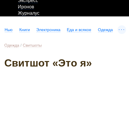
Экспресс
Иронов
Журналус
...
Нью
Книги
Электроника
Еда и всякое
Одежда
Одежда
/
Свитшоты
Свитшот «Это я»