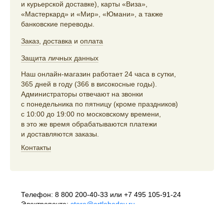
и курьерской доставке), карты «Виза»,
«Мастеркард» и «Мир», «Юмани», а также
банковские переводы.
Заказ
,
доставка
и
оплата
Защита личных данных
Наш онлайн-магазин работает 24 часа в сутки,
365 дней в году (366 в високосные годы).
Администраторы отвечают на звонки
с понедельника по пятницу (кроме праздников)
с 10:00 до 19:00 по московскому времени,
в это же время обрабатываются платежи
и доставляются заказы.
Контакты
Телефон:
8 800 200-40-33
или
+7 495 105-91-24
Электропочта:
store@artlebedev.ru
Телеграм-бот:
t.me/ALSStoreBot