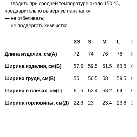
— гладить при средней температуре около 150 °С,
предварительно вывернув наизнанку;
— не отбеливать;
— не подвергать химчистке.
XS
S
M
L
X
Длина изделия, см(А)
72
74
76
78
80
Ширина изделия, см(Б)
57.6
59.5
61.5
63.5
65
Ширина груди, см(В)
55
56.5
58
59.5
61
Ширина в плечах, см(Г)
61.6
62.4
63.2
64.1
65
Ширина горловины, см(Д)
22.6
23
23.4
23.8
24