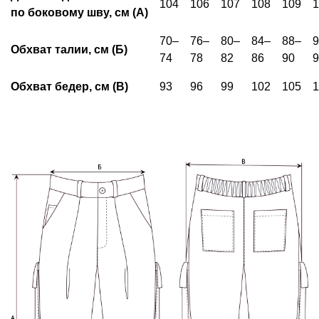
104
106
107
108
109
1
по боковому шву, см (А)
70–
76–
80–
84–
88–
9
Обхват талии, см (Б)
74
78
82
86
90
9
Обхват бедер, см (В)
93
96
99
102
105
1