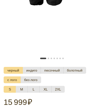
черный
индиго
песочный
болотный
с лого
без лого
S
M
L
XL
2XL
15 999
₽