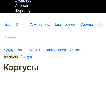
Экспресс
Иронов
Журналус
...
Нью
Книги
Электроника
Еда и всякое
Одежда
Одежда
Худиус
Джоггерусы
Свитшотус оверсайз-кроп
Каргусы
Зипкус
Каргусы